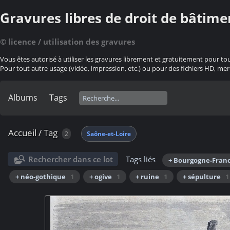
Gravures libres de droit de bâtime
© licence / utilisation des gravures
Vous êtes autorisé à utiliser les gravures librement et gratuitement pour to
Pour tout autre usage (vidéo, impression, etc.) ou pour des fichiers HD, mer
Albums
Tags
Accueil
/
Tag
2
Saône-et-Loire
Rechercher dans ce lot
Tags liés
+ Bourgogne-Fran
+ néo-gothique
1
+ ogive
1
+ ruine
1
+ sépulture
1