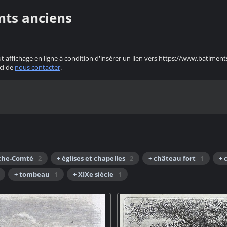
nts anciens
ut affichage en ligne à condition d'insérer un lien vers https://www.batiment
ci de
nous contacter
.
che-Comté
2
+ églises et chapelles
2
+ château fort
1
+ 
+ tombeau
1
+ XIXe siècle
1