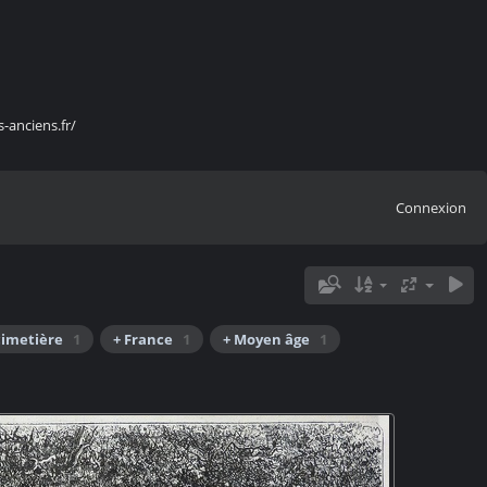
s-anciens.fr/
Connexion
cimetière
1
+ France
1
+ Moyen âge
1