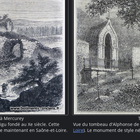
 à Mercurey
gu fondé au Xe siècle. Cette
Vue du tombeau d'Alphonse de L
e maintenant en Saône-et-Loire.
Loire
). Le monument de style né
ruines abandonnées. Une petite
gravé "Speravit anima mea", ce