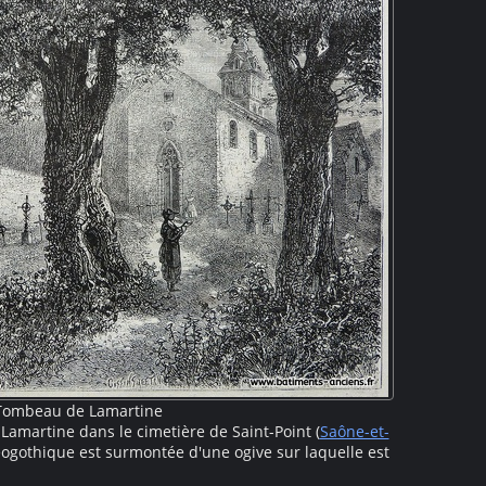
Tombeau de Lamartine
amartine dans le cimetière de Saint-Point (
Saône-et-
ogothique est surmontée d'une ogive sur laquelle est
 qui signifie "Mon âme a espéré". D'autres sépultures