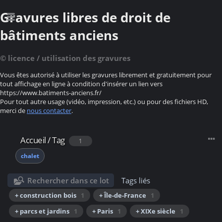
Gravures libres de droit de
bâtiments anciens
© licence / utilisation des gravures
Vous êtes autorisé à utiliser les gravures librement et gratuitement pour
tout affichage en ligne à condition d'insérer un lien vers
https://www.batiments-anciens.fr/
Pour tout autre usage (vidéo, impression, etc.) ou pour des fichiers HD,
merci de
nous contacter
.
Accueil
/
Tag
1
chalet
Rechercher dans ce lot
Tags liés
+ construction bois
1
+ Île-de-France
1
+ parcs et jardins
1
+ Paris
1
+ XIXe siècle
1