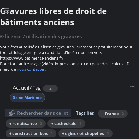
Gravures libres de droit de
bâtiments anciens
© licence / utilisation des gravures
Vous êtes autorisé à utiliser les gravures librement et gratuitement pour
tout affichage en ligne à condition d'insérer un lien vers
https://www.batiments-anciens.fr/
Pour tout autre usage (vidéo, impression, etc.) ou pour des fichiers HD,
merci de
nous contacter
.
Accueil
/
Tag
2
Seine-Maritime
Rechercher dans ce lot
Tags liés
+ France
2
+ renaissance
2
+ cathédrale
1
+ construction bois
1
+ églises et chapelles
1