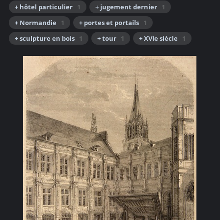
+ hôtel particulier
1
+ jugement dernier
1
+ Normandie
1
+ portes et portails
1
+ sculpture en bois
1
+ tour
1
+ XVIe siècle
1