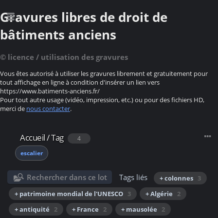
Gravures libres de droit de
bâtiments anciens
© licence / utilisation des gravures
Vous êtes autorisé à utiliser les gravures librement et gratuitement pour
tout affichage en ligne à condition d'insérer un lien vers
https://www.batiments-anciens.fr/
Pour tout autre usage (vidéo, impression, etc.) ou pour des fichiers HD,
merci de
nous contacter
.
Accueil
/
Tag
4
escalier
Rechercher dans ce lot
Tags liés
+ colonnes
3
+ patrimoine mondial de l'UNESCO
3
+ Algérie
2
+ antiquité
2
+ France
2
+ mausolée
2