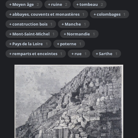
+ Moyen âge
2
+ ruine
2
+ tombeau
2
+ abbayes, couvents et monastères
1
+ colombages
1
+ construction bois
1
+ Manche
1
+ Mont-Saint-Michel
1
+ Normandie
1
+ Pays de la Loire
1
+ poterne
1
+ remparts et enceintes
1
+ rue
1
+ Sarthe
1