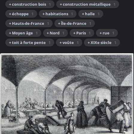
+ construction bois
1
+ construction métallique
1
+ échoppe
1
+ habitations
1
+ halle
1
+ Hauts-de-France
1
+ Île-de-France
1
+ Moyen âge
1
+ Nord
1
+ Paris
1
+ rue
1
+ toit à forte pente
1
+ voûte
1
+ XIXe siècle
1