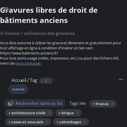
Gravures libres de droit de
bâtiments anciens
© licence / utilisation des gravures
Vous êtes autorisé à utiliser les gravures librement et gratuitement pour
tout affichage en ligne à condition d'insérer un lien vers
https://www.batiments-anciens.fr/
Pour tout autre usage (vidéo, impression, etc.) ou pour des fichiers HD,
merci de
nous contacter
.
Accueil
/
Tag
2
marché
Rechercher dans ce lot
Tags liés
+ France
2
+ architecture civile
1
+ brique
1
+ caves et sous-sols
1
+ colombages
1