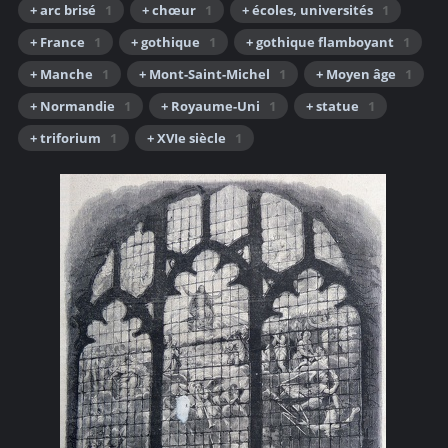
+ arc brisé
1
+ chœur
1
+ écoles, universités
1
+ France
1
+ gothique
1
+ gothique flamboyant
1
+ Manche
1
+ Mont-Saint-Michel
1
+ Moyen âge
1
+ Normandie
1
+ Royaume-Uni
1
+ statue
1
+ triforium
1
+ XVIe siècle
1