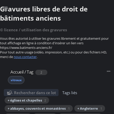
Gravures libres de droit de
bâtiments anciens
© licence / utilisation des gravures
Vous êtes autorisé à utiliser les gravures librement et gratuitement pour
tout affichage en ligne à condition d'insérer un lien vers
https://www.batiments-anciens.fr/
Pour tout autre usage (vidéo, impression, etc.) ou pour des fichiers HD,
merci de
nous contacter
.
Accueil
/
Tag
2
vitraux
Rechercher dans ce lot
Tags liés
+ églises et chapelles
2
+ abbayes, couvents et monastères
1
+ Angleterre
1