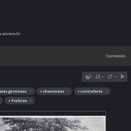
s-anciens.fr/
Connexion
baies géminées
1
+ cheminées
1
+ contreforts
1
+ Yvelines
1