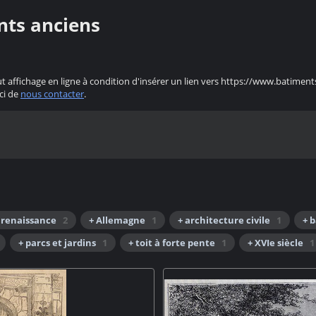
nts anciens
ut affichage en ligne à condition d'insérer un lien vers https://www.batiment
ci de
nous contacter
.
 renaissance
2
+ Allemagne
1
+ architecture civile
1
+ 
+ parcs et jardins
1
+ toit à forte pente
1
+ XVIe siècle
1