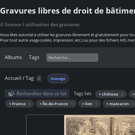
Gravures libres de droit de bâtime
© licence / utilisation des gravures
Vous êtes autorisé à utiliser les gravures librement et gratuitement pour to
Pour tout autre usage (vidéo, impression, etc.) ou pour des fichiers HD, mer
Albums
Tags
Accueil
/
Tag
2
bossage
Rechercher dans ce lot
Tags liés
+ château
2
+
+ France
1
+ Île-de-France
1
+ lion
1
+ mascaron
1