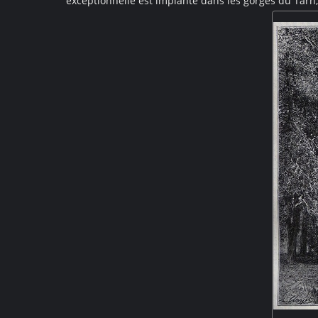
exceptionnelle est implanté dans les gorges du Tarn,
Construit durant la Renaissance, il est de plan car
angle. Un donjon surplombe l'ensemble, et les jardins
Tarn. La gravure présente le château surplombé de 
barques naviguent sur le Tarn aux e