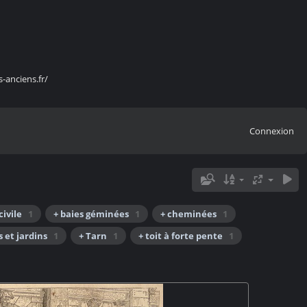
s-anciens.fr/
Connexion
civile
1
+ baies géminées
1
+ cheminées
1
s et jardins
1
+ Tarn
1
+ toit à forte pente
1