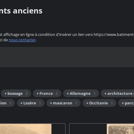
nts anciens
ut affichage en ligne à condition d'insérer un lien vers https://www.batiment
ci de
nous contacter
.
+ bossage
2
+ France
2
+ Allemagne
1
+ architecture 
lion
1
+ Lozère
1
+ mascaron
1
+ Occitanie
1
+ parc