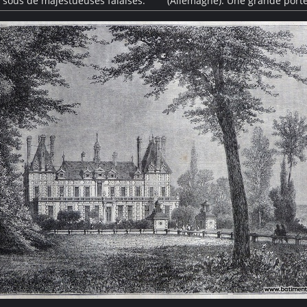
 sous de majestueuses falaises.
(Allemagne). Une grande port
ré agrémenté de tours à chaque
ornements d'inspiration antique
 s'étalent le long des berges du
agrémentés de mascarons représ
falaises. Au premier plan, des
sur la droite tandis
aux paisibles.