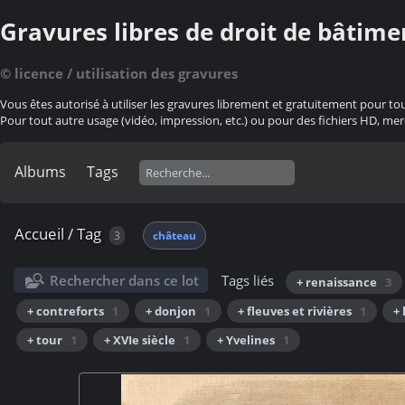
Gravures libres de droit de bâtime
© licence / utilisation des gravures
Vous êtes autorisé à utiliser les gravures librement et gratuitement pour to
Pour tout autre usage (vidéo, impression, etc.) ou pour des fichiers HD, mer
Albums
Tags
Accueil
/
Tag
3
château
Rechercher dans ce lot
Tags liés
+ renaissance
3
+ contreforts
1
+ donjon
1
+ fleuves et rivières
1
+ 
+ tour
1
+ XVIe siècle
1
+ Yvelines
1