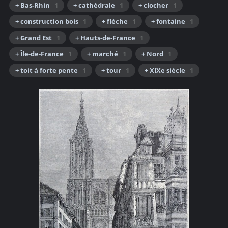
+ Bas-Rhin
1
+ cathédrale
1
+ clocher
1
+ construction bois
1
+ flèche
1
+ fontaine
1
+ Grand Est
1
+ Hauts-de-France
1
+ Île-de-France
1
+ marché
1
+ Nord
1
+ toit à forte pente
1
+ tour
1
+ XIXe siècle
1