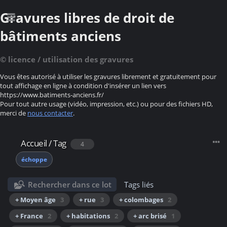
Gravures libres de droit de
bâtiments anciens
© licence / utilisation des gravures
Vous êtes autorisé à utiliser les gravures librement et gratuitement pour
tout affichage en ligne à condition d'insérer un lien vers
https://www.batiments-anciens.fr/
Pour tout autre usage (vidéo, impression, etc.) ou pour des fichiers HD,
merci de
nous contacter
.
Accueil
/
Tag
4
échoppe
Rechercher dans ce lot
Tags liés
+ Moyen âge
3
+ rue
3
+ colombages
2
+ France
2
+ habitations
2
+ arc brisé
1