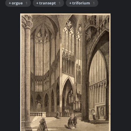
+ orgue
1
+ transept
1
+ triforium
1