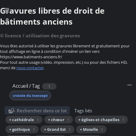
Gravures libres de droit de
bâtiments anciens
© licence / utilisation des gravures
Vous êtes autorisé à utiliser les gravures librement et gratuitement pour
tout affichage en ligne à condition d'insérer un lien vers
https://www.batiments-anciens.fr/
Pour tout autre usage (vidéo, impression, etc.) ou pour des fichiers HD,
merci de
nous contacter
.
Accueil
/
Tag
1
croisée du transept
Rechercher dans ce lot
Tags liés
+ cathédrale
1
+ chœur
1
+ églises et chapelles
1
+ gothique
1
+ Grand Est
1
+ Moselle
1