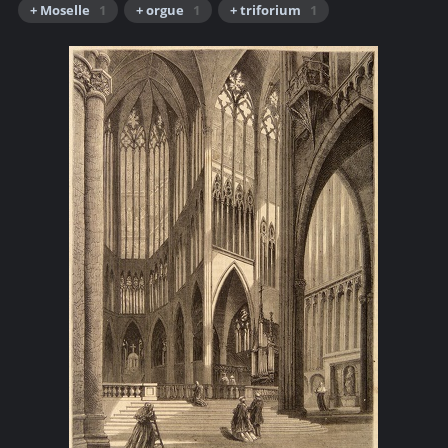
+ Moselle
1
+ orgue
1
+ triforium
1