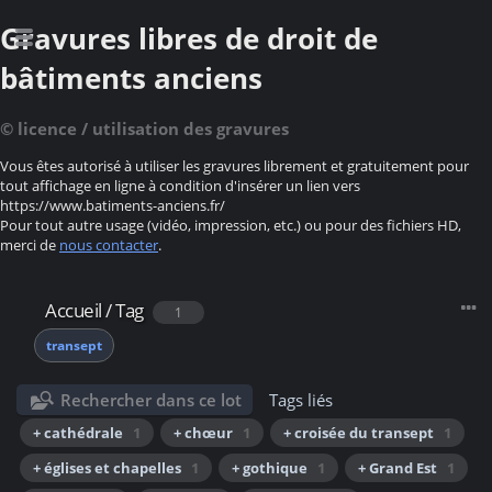
Gravures libres de droit de
bâtiments anciens
© licence / utilisation des gravures
Vous êtes autorisé à utiliser les gravures librement et gratuitement pour
tout affichage en ligne à condition d'insérer un lien vers
https://www.batiments-anciens.fr/
Pour tout autre usage (vidéo, impression, etc.) ou pour des fichiers HD,
merci de
nous contacter
.
Accueil
/
Tag
1
transept
Rechercher dans ce lot
Tags liés
+ cathédrale
1
+ chœur
1
+ croisée du transept
1
+ églises et chapelles
1
+ gothique
1
+ Grand Est
1