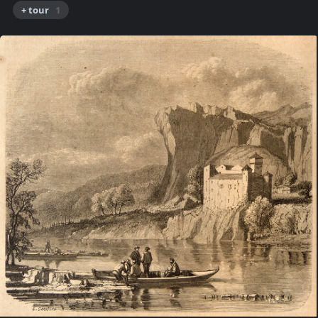
+ tour
1