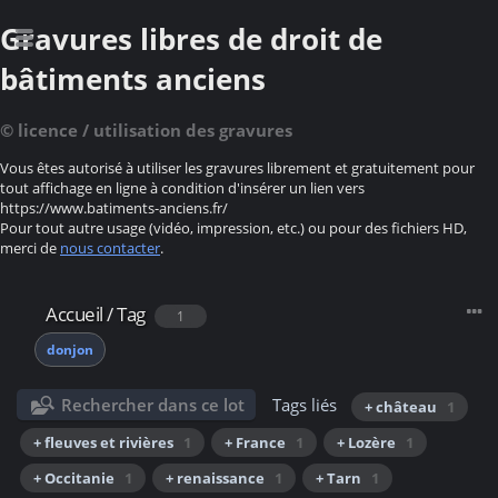
Gravures libres de droit de
bâtiments anciens
© licence / utilisation des gravures
Vous êtes autorisé à utiliser les gravures librement et gratuitement pour
tout affichage en ligne à condition d'insérer un lien vers
https://www.batiments-anciens.fr/
Pour tout autre usage (vidéo, impression, etc.) ou pour des fichiers HD,
merci de
nous contacter
.
Accueil
/
Tag
1
donjon
Rechercher dans ce lot
Tags liés
+ château
1
+ fleuves et rivières
1
+ France
1
+ Lozère
1
+ Occitanie
1
+ renaissance
1
+ Tarn
1