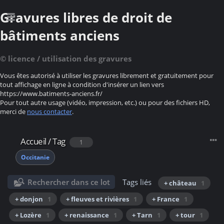
Gravures libres de droit de
bâtiments anciens
© licence / utilisation des gravures
Vous êtes autorisé à utiliser les gravures librement et gratuitement pour
tout affichage en ligne à condition d'insérer un lien vers
https://www.batiments-anciens.fr/
Pour tout autre usage (vidéo, impression, etc.) ou pour des fichiers HD,
merci de
nous contacter
.
Accueil
/
Tag
1
Occitanie
Rechercher dans ce lot
Tags liés
+ château
1
+ donjon
1
+ fleuves et rivières
1
+ France
1
+ Lozère
1
+ renaissance
1
+ Tarn
1
+ tour
1