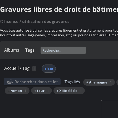
Gravures libres de droit de bâtime
© licence / utilisation des gravures
Vous êtes autorisé à utiliser les gravures librement et gratuitement pour to
Pour tout autre usage (vidéo, impression, etc.) ou pour des fichiers HD, mer
Albums
Tags
Accueil
/
Tag
1
place
Rechercher dans ce lot
Tags liés
+ Allemagne
1
+ roman
1
+ tour
1
+ XIIIe siècle
1