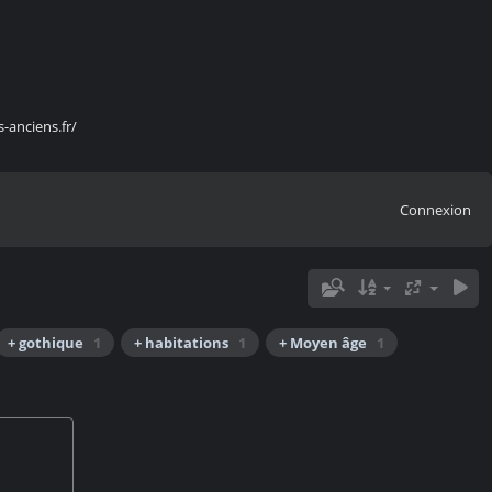
s-anciens.fr/
Connexion
+ gothique
1
+ habitations
1
+ Moyen âge
1