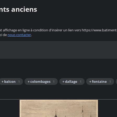
nts anciens
ut affichage en ligne à condition d'insérer un lien vers https://www.batiment
ci de
nous contacter
.
+ balcon
1
+ colombages
1
+ dallage
1
+ fontaine
1