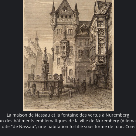
La maison de Nassau et la fontaine des vertus à Nuremberg
un des bâtiments emblématiques de la ville de Nuremberg (Allemag
dite "de Nassau", une habitation fortifié sous forme de tour. Cons
du XIIIe siècle dans le style roman, elle est ensuite agrémentée d'