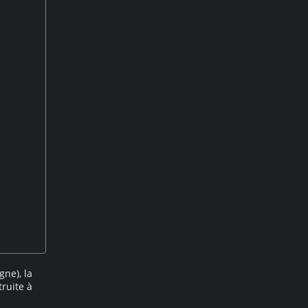
ne), la
truite à
éléments