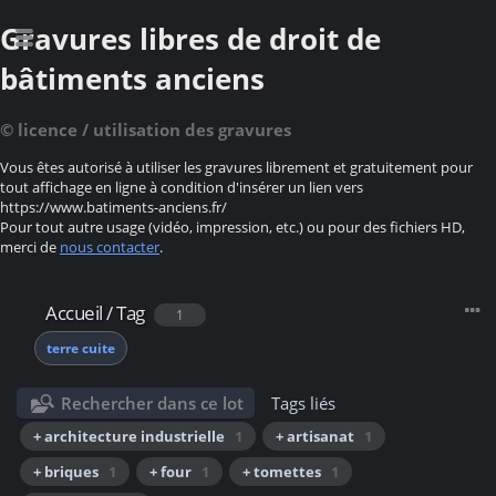
Gravures libres de droit de
bâtiments anciens
© licence / utilisation des gravures
Vous êtes autorisé à utiliser les gravures librement et gratuitement pour
tout affichage en ligne à condition d'insérer un lien vers
https://www.batiments-anciens.fr/
Pour tout autre usage (vidéo, impression, etc.) ou pour des fichiers HD,
merci de
nous contacter
.
Accueil
/
Tag
1
terre cuite
Rechercher dans ce lot
Tags liés
+ architecture industrielle
1
+ artisanat
1
+ briques
1
+ four
1
+ tomettes
1