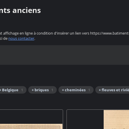
nts anciens
ut affichage en ligne à condition d'insérer un lien vers https://www.batiment
ci de
nous contacter
.
+ Belgique
1
+ briques
1
+ cheminées
1
+ fleuves et rivi