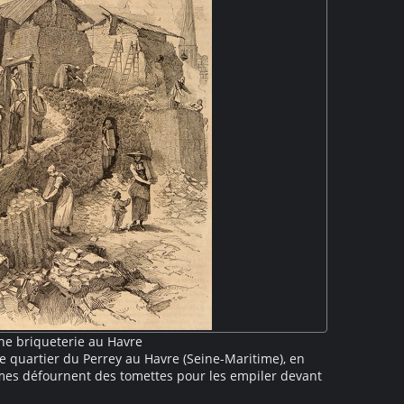
ne briqueterie au Havre
e quartier du Perrey au Havre (Seine-Maritime), en
mmes défournent des tomettes pour les empiler devant
r une petit sentier raide tandis qu'une autre évacue les