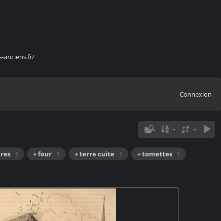
s-anciens.fr/
Connexion
ères
1
+ four
1
+ terre cuite
1
+ tomettes
1