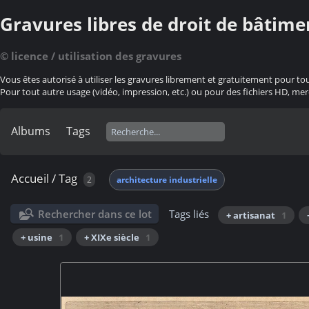
Gravures libres de droit de bâtime
© licence / utilisation des gravures
Vous êtes autorisé à utiliser les gravures librement et gratuitement pour to
Pour tout autre usage (vidéo, impression, etc.) ou pour des fichiers HD, mer
Albums
Tags
Accueil
/
Tag
2
architecture industrielle
Rechercher dans ce lot
Tags liés
+ artisanat
1
+ usine
1
+ XIXe siècle
1