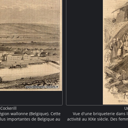
Cockerill
U
égion wallonne (Belgique). Cette
Vue d'une briqueterie dans l
plus importantes de Belgique au
activité au XIXe siècle. Des fe
 prennent place dans une plaine,
le four. Elles vont et vienne su