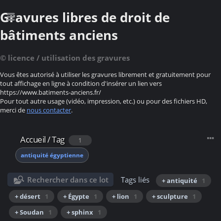
Gravures libres de droit de
bâtiments anciens
© licence / utilisation des gravures
Vous êtes autorisé à utiliser les gravures librement et gratuitement pour
tout affichage en ligne à condition d'insérer un lien vers
https://www.batiments-anciens.fr/
Pour tout autre usage (vidéo, impression, etc.) ou pour des fichiers HD,
merci de
nous contacter
.
Accueil
/
Tag
1
antiquité égyptienne
Rechercher dans ce lot
Tags liés
+ antiquité
1
+ désert
1
+ Égypte
1
+ lion
1
+ sculpture
1
+ Soudan
1
+ sphinx
1