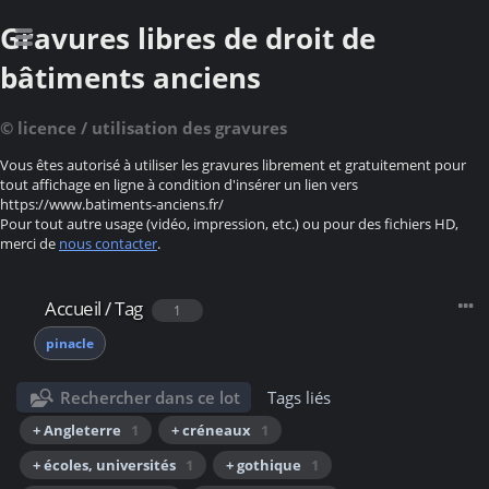
Gravures libres de droit de
bâtiments anciens
© licence / utilisation des gravures
Vous êtes autorisé à utiliser les gravures librement et gratuitement pour
tout affichage en ligne à condition d'insérer un lien vers
https://www.batiments-anciens.fr/
Pour tout autre usage (vidéo, impression, etc.) ou pour des fichiers HD,
merci de
nous contacter
.
Accueil
/
Tag
1
pinacle
Rechercher dans ce lot
Tags liés
+ Angleterre
1
+ créneaux
1
+ écoles, universités
1
+ gothique
1