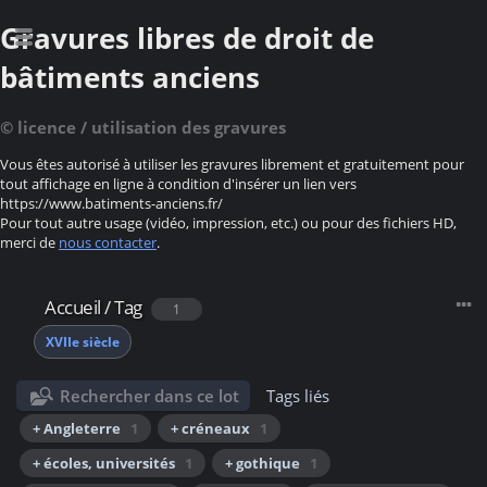
Gravures libres de droit de
bâtiments anciens
© licence / utilisation des gravures
Vous êtes autorisé à utiliser les gravures librement et gratuitement pour
tout affichage en ligne à condition d'insérer un lien vers
https://www.batiments-anciens.fr/
Pour tout autre usage (vidéo, impression, etc.) ou pour des fichiers HD,
merci de
nous contacter
.
Accueil
/
Tag
1
XVIIe siècle
Rechercher dans ce lot
Tags liés
+ Angleterre
1
+ créneaux
1
+ écoles, universités
1
+ gothique
1