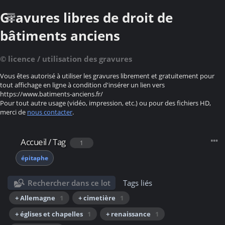
Gravures libres de droit de
bâtiments anciens
© licence / utilisation des gravures
Vous êtes autorisé à utiliser les gravures librement et gratuitement pour
tout affichage en ligne à condition d'insérer un lien vers
https://www.batiments-anciens.fr/
Pour tout autre usage (vidéo, impression, etc.) ou pour des fichiers HD,
merci de
nous contacter
.
Accueil
/
Tag
1
épitaphe
Rechercher dans ce lot
Tags liés
+ Allemagne
1
+ cimetière
1
+ églises et chapelles
1
+ renaissance
1