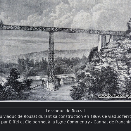
Le viaduc de Rouzat
u viaduc de Rouzat durant sa construction en 1869. Ce viaduc ferro
 par Eiffel et Cie permet à la ligne Commentry - Gannat de franchir
hauteur de soixante mètres. Il est totalement en métal, y compris s