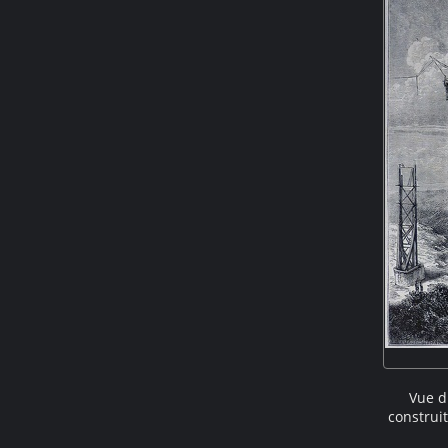
Vue d
construit
à une 