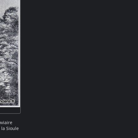
viaire
 la Sioule
es deux