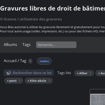
Gravures libres de droit de bâtime
© licence / utilisation des gravures
Vous êtes autorisé à utiliser les gravures librement et gratuitement pour to
Pour tout autre usage (vidéo, impression, etc.) ou pour des fichiers HD, mer
Albums
Tags
Accueil
/
Tag
1
viaduc
Rechercher dans ce lot
Tags liés
+ Allier
1
+ A
+ pont
1
+ XIXe siècle
1