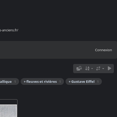
s-anciens.fr/
Connexion
allique
1
+ fleuves et rivières
1
+ Gustave Eiffel
1