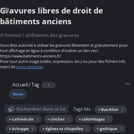
Gravures libres de droit de
bâtiments anciens
© licence / utilisation des gravures
Vous êtes autorisé à utiliser les gravures librement et gratuitement pour
tout affichage en ligne à condition d'insérer un lien vers
https://www.batiments-anciens.fr/
Pour tout autre usage (vidéo, impression, etc.) ou pour des fichiers HD,
merci de
nous contacter
.
Accueil
/
Tag
1
flèche
Rechercher dans ce lot
Tags liés
+ Bas-Rhin
1
+ cathédrale
1
+ clocher
1
+ colombages
1
+ échoppe
1
+ églises et chapelles
1
+ gothique
1