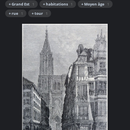
+ Grand Est
1
+ habitations
1
+ Moyen âge
1
+ rue
1
+ tour
1