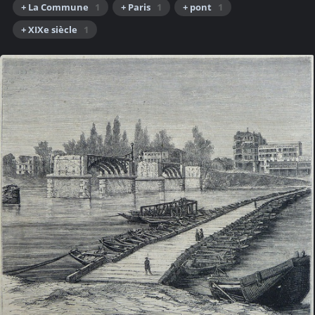
+ La Commune
1
+ Paris
1
+ pont
1
+ XIXe siècle
1