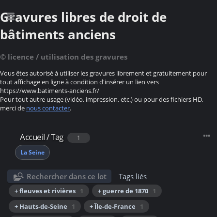
Gravures libres de droit de
bâtiments anciens
© licence / utilisation des gravures
Vous êtes autorisé à utiliser les gravures librement et gratuitement pour
tout affichage en ligne à condition d'insérer un lien vers
https://www.batiments-anciens.fr/
Pour tout autre usage (vidéo, impression, etc.) ou pour des fichiers HD,
merci de
nous contacter
.
Accueil
/
Tag
1
La Seine
Rechercher dans ce lot
Tags liés
+ fleuves et rivières
1
+ guerre de 1870
1
+ Hauts-de-Seine
1
+ Île-de-France
1