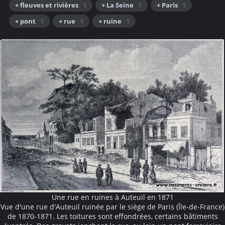
+ fleuves et rivières
1
+ La Seine
1
+ Paris
1
+ pont
1
+ rue
1
+ ruine
1
Une rue en ruines à Auteuil en 1871
Vue d'une rue d'Auteuil ruinée par le siège de Paris (Île-de-France)
de 1870-1871. Les toitures sont effondrées, certains bâtiments