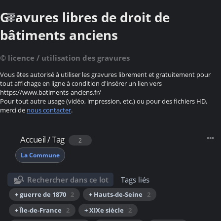
Gravures libres de droit de
bâtiments anciens
© licence / utilisation des gravures
Vous êtes autorisé à utiliser les gravures librement et gratuitement pour
tout affichage en ligne à condition d'insérer un lien vers
https://www.batiments-anciens.fr/
Pour tout autre usage (vidéo, impression, etc.) ou pour des fichiers HD,
merci de
nous contacter
.
Accueil
/
Tag
2
La Commune
Rechercher dans ce lot
Tags liés
+ guerre de 1870
2
+ Hauts-de-Seine
2
+ Île-de-France
2
+ XIXe siècle
2