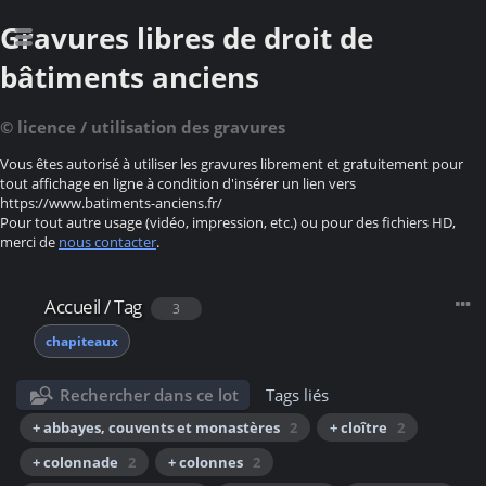
Gravures libres de droit de
bâtiments anciens
© licence / utilisation des gravures
Vous êtes autorisé à utiliser les gravures librement et gratuitement pour
tout affichage en ligne à condition d'insérer un lien vers
https://www.batiments-anciens.fr/
Pour tout autre usage (vidéo, impression, etc.) ou pour des fichiers HD,
merci de
nous contacter
.
Accueil
/
Tag
3
chapiteaux
Rechercher dans ce lot
Tags liés
+ abbayes, couvents et monastères
2
+ cloître
2
+ colonnade
2
+ colonnes
2