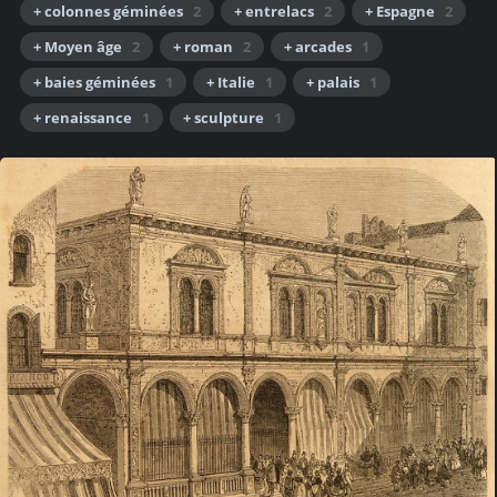
+ colonnes géminées
2
+ entrelacs
2
+ Espagne
2
+ Moyen âge
2
+ roman
2
+ arcades
1
+ baies géminées
1
+ Italie
1
+ palais
1
+ renaissance
1
+ sculpture
1