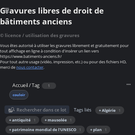
Gravures libres de droit de
bâtiments anciens
© licence / utilisation des gravures
Vous êtes autorisé à utiliser les gravures librement et gratuitement pour
tout affichage en ligne à condition d'insérer un lien vers
https://www.batiments-anciens.fr/
Pour tout autre usage (vidéo, impression, etc.) ou pour des fichiers HD,
merci de
nous contacter
.
Accueil
/
Tag
1
couloir
Rechercher dans ce lot
Tags liés
+ Algérie
1
+ antiquité
1
+ mausolée
1
+ patrimoine mondial de l'UNESCO
1
+ plan
1