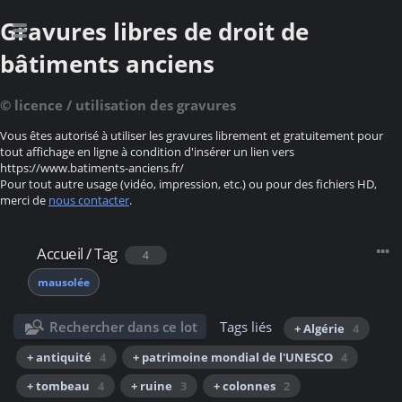
Gravures libres de droit de
bâtiments anciens
© licence / utilisation des gravures
Vous êtes autorisé à utiliser les gravures librement et gratuitement pour
tout affichage en ligne à condition d'insérer un lien vers
https://www.batiments-anciens.fr/
Pour tout autre usage (vidéo, impression, etc.) ou pour des fichiers HD,
merci de
nous contacter
.
Accueil
/
Tag
4
mausolée
Rechercher dans ce lot
Tags liés
+ Algérie
4
+ antiquité
4
+ patrimoine mondial de l'UNESCO
4
+ tombeau
4
+ ruine
3
+ colonnes
2