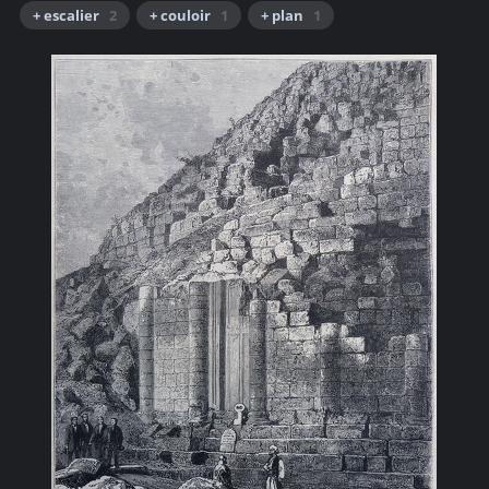
+ escalier
2
+ couloir
1
+ plan
1