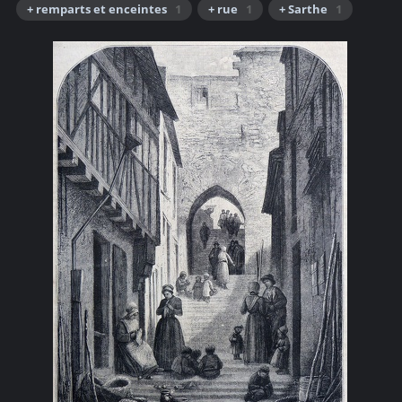
+ remparts et enceintes
1
+ rue
1
+ Sarthe
1