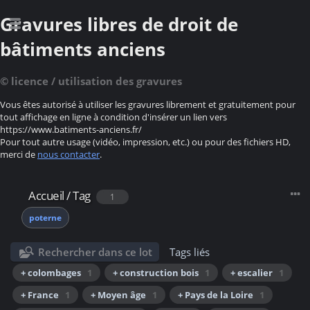
Gravures libres de droit de
bâtiments anciens
© licence / utilisation des gravures
Vous êtes autorisé à utiliser les gravures librement et gratuitement pour
tout affichage en ligne à condition d'insérer un lien vers
https://www.batiments-anciens.fr/
Pour tout autre usage (vidéo, impression, etc.) ou pour des fichiers HD,
merci de
nous contacter
.
Accueil
/
Tag
1
poterne
Rechercher dans ce lot
Tags liés
+ colombages
1
+ construction bois
1
+ escalier
1
+ France
1
+ Moyen âge
1
+ Pays de la Loire
1