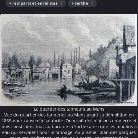
+ remparts et enceintes
1
+ Sarthe
1
Le quartier des tanneurs au Mans
Vue du quartier des tanneries au Mans avant sa démolition en
1869 pour cause d'insalubrité. On y voit des maisons en pierre et
bois construites tout au bord de la Sarthe ainsi que les moulins à
eau qui servaient pour le tannage. Au premier plan des barques