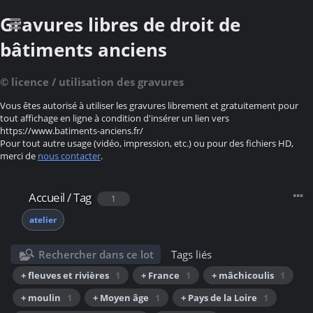
Gravures libres de droit de
bâtiments anciens
© licence / utilisation des gravures
Vous êtes autorisé à utiliser les gravures librement et gratuitement pour
tout affichage en ligne à condition d'insérer un lien vers
https://www.batiments-anciens.fr/
Pour tout autre usage (vidéo, impression, etc.) ou pour des fichiers HD,
merci de
nous contacter
.
Accueil
/
Tag
1
atelier
Rechercher dans ce lot
Tags liés
+ fleuves et rivières
1
+ France
1
+ mâchicoulis
1
+ moulin
1
+ Moyen âge
1
+ Pays de la Loire
1