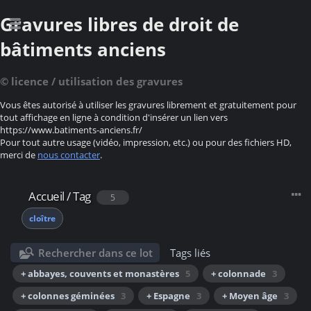
Gravures libres de droit de
bâtiments anciens
© licence / utilisation des gravures
Vous êtes autorisé à utiliser les gravures librement et gratuitement pour
tout affichage en ligne à condition d'insérer un lien vers
https://www.batiments-anciens.fr/
Pour tout autre usage (vidéo, impression, etc.) ou pour des fichiers HD,
merci de
nous contacter
.
Accueil
/
Tag
5
cloître
Rechercher dans ce lot
Tags liés
+ abbayes, couvents et monastères
5
+ colonnade
3
+ colonnes géminées
3
+ Espagne
3
+ Moyen âge
3