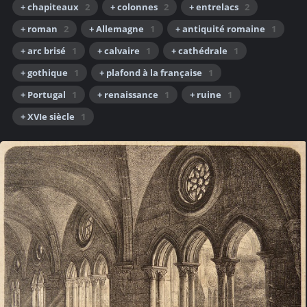
+ chapiteaux
2
+ colonnes
2
+ entrelacs
2
+ roman
2
+ Allemagne
1
+ antiquité romaine
1
+ arc brisé
1
+ calvaire
1
+ cathédrale
1
+ gothique
1
+ plafond à la française
1
+ Portugal
1
+ renaissance
1
+ ruine
1
+ XVIe siècle
1