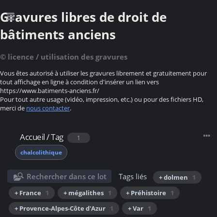
Gravures libres de droit de
bâtiments anciens
© licence / utilisation des gravures
Vous êtes autorisé à utiliser les gravures librement et gratuitement pour
tout affichage en ligne à condition d'insérer un lien vers
https://www.batiments-anciens.fr/
Pour tout autre usage (vidéo, impression, etc.) ou pour des fichiers HD,
merci de
nous contacter
.
Accueil
/
Tag
1
chalcolithique
Rechercher dans ce lot
Tags liés
+ dolmen
1
+ France
1
+ mégalithes
1
+ Préhistoire
1
+ Provence-Alpes-Côte d'Azur
1
+ Var
1