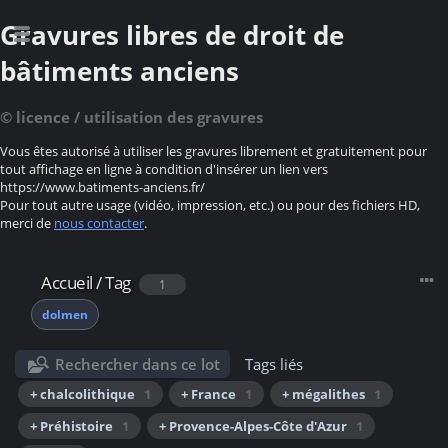
Gravures libres de droit de
bâtiments anciens
© licence / utilisation des gravures
Vous êtes autorisé à utiliser les gravures librement et gratuitement pour
tout affichage en ligne à condition d'insérer un lien vers
https://www.batiments-anciens.fr/
Pour tout autre usage (vidéo, impression, etc.) ou pour des fichiers HD,
merci de
nous contacter
.
Accueil
/
Tag
1
dolmen
Rechercher dans ce lot
Tags liés
+ chalcolithique
1
+ France
1
+ mégalithes
1
+ Préhistoire
1
+ Provence-Alpes-Côte d'Azur
1