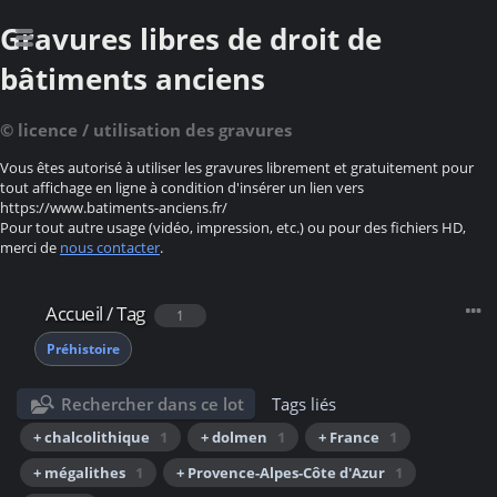
Gravures libres de droit de
bâtiments anciens
© licence / utilisation des gravures
Vous êtes autorisé à utiliser les gravures librement et gratuitement pour
tout affichage en ligne à condition d'insérer un lien vers
https://www.batiments-anciens.fr/
Pour tout autre usage (vidéo, impression, etc.) ou pour des fichiers HD,
merci de
nous contacter
.
Accueil
/
Tag
1
Préhistoire
Rechercher dans ce lot
Tags liés
+ chalcolithique
1
+ dolmen
1
+ France
1
+ mégalithes
1
+ Provence-Alpes-Côte d'Azur
1